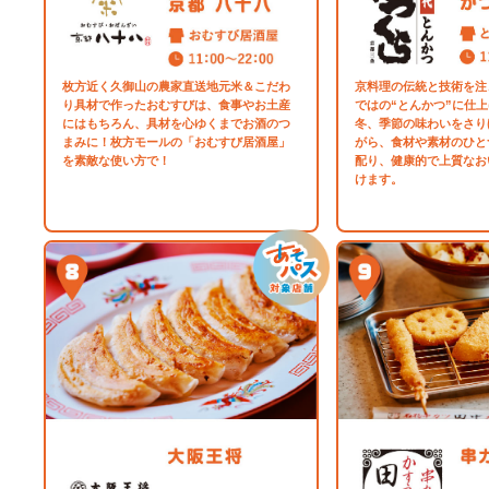
枚方近く久御山の農家直送地元米＆こだわ
京料理の伝統と技術を注
り具材で作ったおむすびは、食事やお土産
ではの“とんかつ”に仕
にはもちろん、具材を心ゆくまでお酒のつ
冬、季節の味わいをさり
まみに！枚方モールの「おむすび居酒屋」
がら、食材や素材のひと
を素敵な使い方で！
配り、健康的で上質なお
けます。