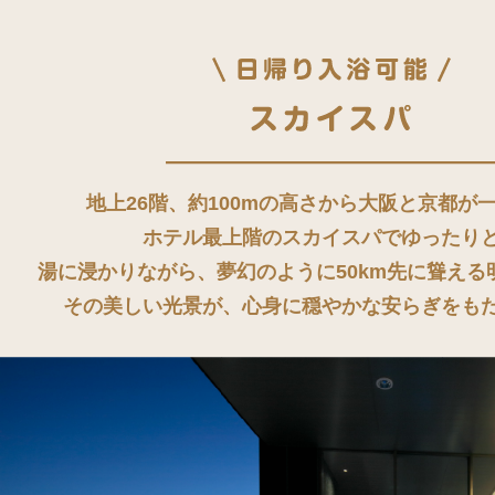
地上26階、約100mの高さから大阪と京都が
ホテル最上階のスカイスパでゆったり
湯に浸かりながら、夢幻のように50km先に聳える
その美しい光景が、心身に穏やかな安らぎをも