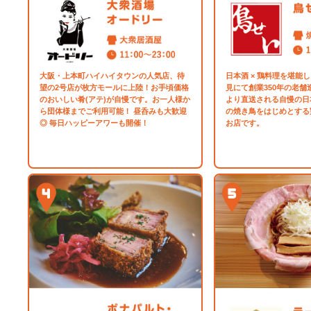
大阪・上本町ハイハイタウンの人気店、待
日本酒 × 鶏料理を堪能
望の2号店が枚方モールに上陸！お手頃価格
見にて創業350年の老
のおいしい肴(アテ)が自慢です。お一人様か
より直送される自慢の日
ら団体様までご利用可能！ 昼呑みも大歓迎
の焼き鳥をはじめとする
◎ 毎日ハッピーアワーも開催！
お店です。