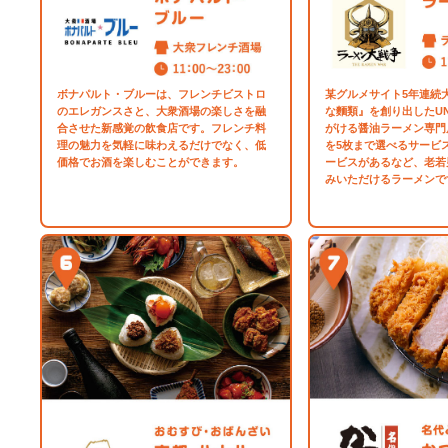
ボナパルト・ブルーは、フレンチビストロ
某グルメサイト5年連続大
のエレガンスさと、大衆酒場の楽しさを融
な麵類』を創り出したUN
合させた新感覚の飲食店です。フレンチ料
がける醤油ラーメン専門
理の魅力を気軽に味わえるだけでなく、低
を5枚まで選べるサービ
価格でお酒を楽しむことができます。
ービスがあるなど、老若
みいただけるラーメンで