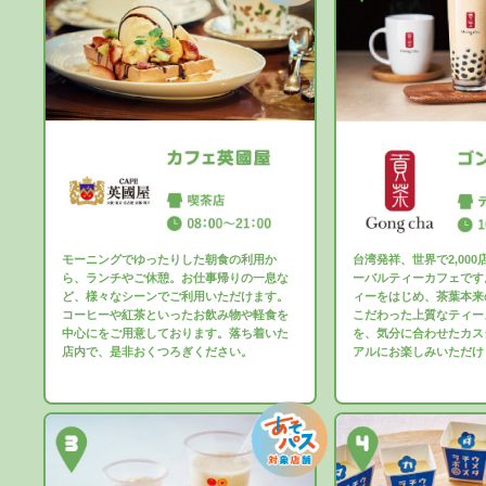
モーニングでゆったりした朝食の利用か
台湾発祥、世界で2,00
ら、ランチやご休憩。お仕事帰りの一息な
ーバルティーカフェです
ど、様々なシーンでご利用いただけます。
ィーをはじめ、茶葉本来
コーヒーや紅茶といったお飲み物や軽食を
こだわった上質なティー
中心にをご用意しております。落ち着いた
を、気分に合わせたカス
店内で、是非おくつろぎください。
アルにお楽しみいただけ