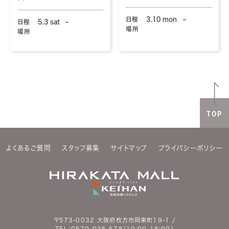
日程
3.10 mon
–
日程
5.3 sat
–
場所
場所
TOP
よくあるご質問
スタッフ募集
サイトマップ
プライバシーポリシー
〒573-0032 大阪府枚方市岡東町19-1 /
TEL：
0570-025-678
（10:00-18:00）