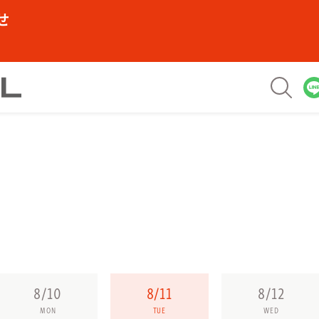
せ
8/10
8/11
8/12
MON
TUE
WED