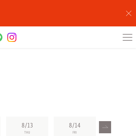
8/13
8/14
8/15
THU
FRI
SAT