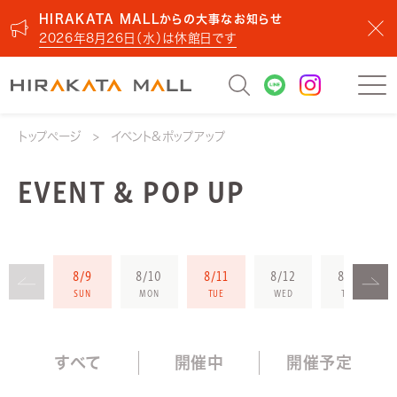
HIRAKATA MALLからの大事なお知らせ
2026年8月26日（水）は休館日です
トップページ
イベント&ポップアップ
EVENT & POP UP
8/9
8/10
8/11
8/12
8/13
SUN
MON
TUE
WED
THU
すべて
開催中
開催予定