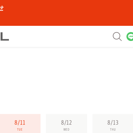
せ
8/11
8/12
8/13
TUE
WED
THU