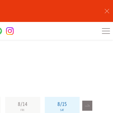
8/14
8/15
8/16
FRI
SAT
SUN