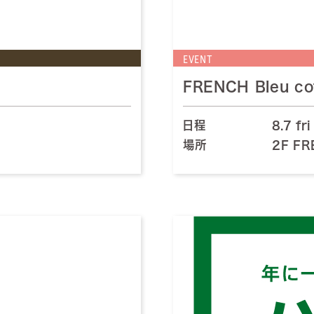
EVENT
FRENCH Bleu co
日程
8.7 fri
場所
2F FR